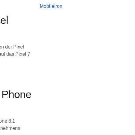
MobileIron
el
n der Pixel
uf das Pixel 7
s Phone
one 8.1
ernehmens