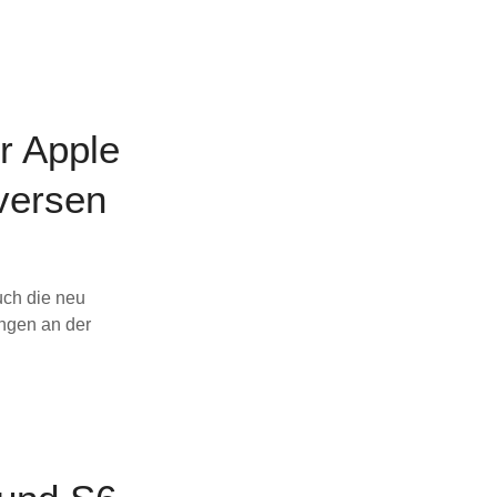
er Apple
versen
uch die neu
ngen an der