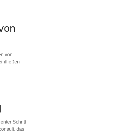
 von
en von
infließen
d
enter Schritt
consult, das