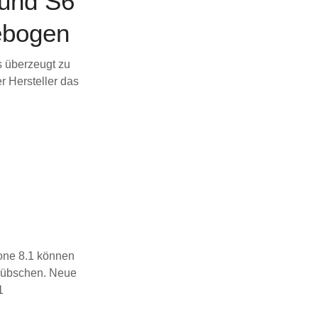
und S6
gebogen
s überzeugt zu
 Hersteller das
one 8.1 können
fhübschen. Neue
1